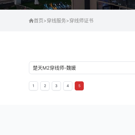
首页
>
穿线服务
>
穿线师证书
楚天M2穿线师-魏媛
1
2
3
4
5