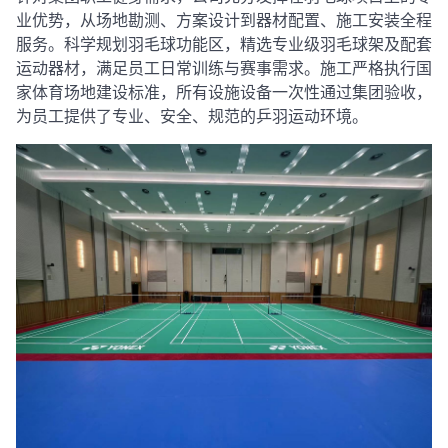
业优势，从场地勘测、方案设计到器材配置、施工安装全程
服务。科学规划羽毛球功能区，精选专业级羽毛球架及配套
运动器材，满足员工日常训练与赛事需求。施工严格执行国
家体育场地建设标准，所有设施设备一次性通过集团验收，
为员工提供了专业、安全、规范的乒羽运动环境。