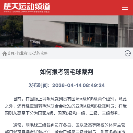
首页
>
行业资讯
>
选购攻略
如何报考羽毛球裁判
发布时间：2026-04-14 08:49:24
目前，在国际上羽毛球裁判员有国际
A级和B级两个级别，除此
之外，还有经亚洲羽毛球联合会批准的亚洲A级和B级裁判员；在我
国则从高至下分为国家A级、国家B级和一级、二级、三级裁判。
通常，羽毛球三级裁判员在各县、区以及高等院校的体育主管
部门就可直接考试和批准。若你已经是三级裁判员，则可多参加市