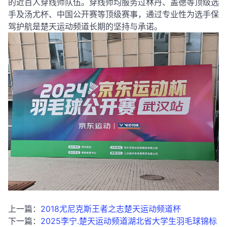
的近百人穿线师队伍
。穿线师均服务过林丹、盖德等顶级选
手及汤尤杯、中国公开赛等顶级赛事，
通过专业性为选手保
驾护航是楚天运动频道长期的坚持与承诺。
上一篇：
2018尤尼克斯王者之志楚天运动频道杯
下一篇：
2025李宁.楚天运动频道湖北省大学生羽毛球锦标