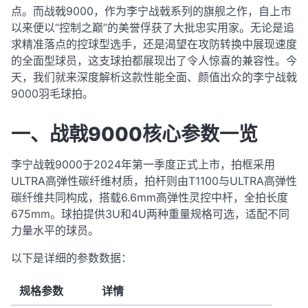
点。而战戟9000，作为李宁战戟系列的旗舰之作，自上市
以来便以“控制之巅”的美誉俘获了大批忠实用家。无论是追
求精准落点的控球型选手，还是渴望在攻防转换中展现速度
的全面型球员，这支球拍都展现出了令人惊喜的兼容性。今
天，我们就来深度解析这款性能全面、颜值出众的李宁战戟
9000羽毛球拍。
一、战戟9000核心参数一览
李宁战戟9000于2024年第一季度正式上市，拍框采用
ULTRA高弹性碳纤维材质，拍杆则由T1100与ULTRA高弹性
碳纤维共同构成，搭载6.6mm高弹性灵控中杆，全拍长度
675mm
。球拍提供3U和4U两种重量规格可选，适配不同
力量水平的球员
。
以下是详细的参数数据：
规格参数
详情