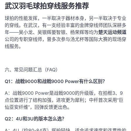
武汉羽毛球拍穿线服务推荐
球拍的性能发挥，一半取决于器材本身，另一半取决于专业
的穿线。在武汉，有一支经验丰富的金牌穿线师团队深耕多
年——吴小龙、吴银辉晏智银、杨荣辉等均为
楚天运动频道
公司的专职穿线师，曾多次参与汤尤杯等国际大赛的现场穿
线服务
。
六、常见问题汇总（FAQ）
Q1：战戟9000和战戟9000 Power有什么区别？
A：战戟9000 Power是战戟9000的升级版，在拍框3、9
点位置进行了结构加强，进攻更为犀利；中杆首次采用“巨
仙亚安纤维”，回弹反馈更出色
。
Q2：4U和3U的版本怎么选？
A：4U（约80-84克）挥拍轻快，适合追求速度和连贯性的