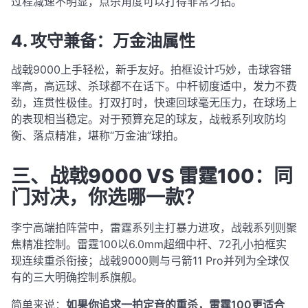
过程减速不明显，点杀角度可以打得非常刁钻
。
4. 攻守兼备：万金油属性
战戟9000上手轻松，新手友好。拍框设计巧妙，击球容错
率高，高远球、杀球都不在话下。中杆韧度适中，发力不费
劲，连贯性极佳。打双打时，快速回球毫无压力，在球场上
的表现相当稳定
。对于预算充足的球友，战戟系列攻防均
衡、落点精准，堪称“万金油”球拍
。
三、战戟9000 VS 雷霆100：同
门对决，你选哪一款？
李宁高端拍阵营中，雷霆系列主打暴力进攻，战戟系列则聚
焦精准控制
。雷霆100以6.0mm超细中杆、72孔小拍框实
现连续重杀衔接；战戟9000则与弓箭11 Pro并列为全球仅
有的三大明确控制系旗舰
。
简单来说：
如果你追求一拍定音的重杀，雷霆100更适合