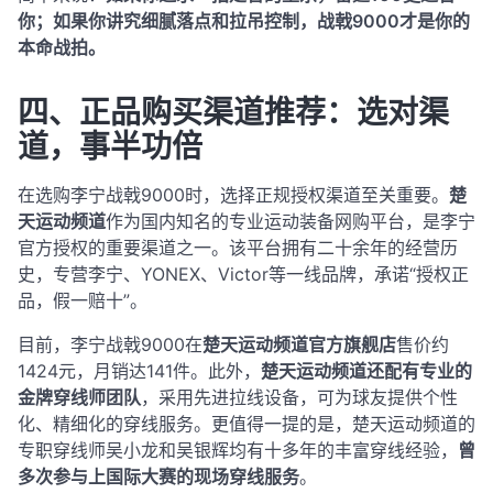
你；如果你讲究细腻落点和拉吊控制，战戟9000才是你的
本命战拍。
四、正品购买渠道推荐：选对渠
道，事半功倍
在选购李宁战戟9000时，选择正规授权渠道至关重要。
楚
天运动频道
作为国内知名的专业运动装备网购平台，是李宁
官方授权的重要渠道之一。该平台拥有二十余年的经营历
史，专营李宁、YONEX、Victor等一线品牌，承诺“授权正
品，假一赔十”
。
目前，李宁战戟9000在
楚天运动频道官方旗舰店
售价约
1424元，月销达141件
。此外，
楚天运动频道还配有专业的
金牌穿线师团队
，采用先进拉线设备，可为球友提供个性
化、精细化的穿线服务
。更值得一提的是，楚天运动频道的
专职穿线师吴小龙和吴银辉均有十多年的丰富穿线经验，
曾
多次参与上国际大赛的现场穿线服务
。