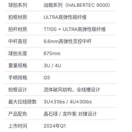
球拍系列
战戟系列（HALBERTEC 9000）
拍框材质
ULTRA高弹性碳纤维
拍杆材质
T1100 + ULTRA高弹性碳纤维
中杆直径
6.6mm高弹性灵控中杆
球拍长度
675mm
重量规格
3U / 4U
手柄规格
G5
拍框设计
流体破风结构，全线槽设计
最大拉线磅数
3U≤31lbs / 4U≤30lbs
产品配色
晶石绿 / 龙吟紫 对撞设计
上市时间
2024年Q1