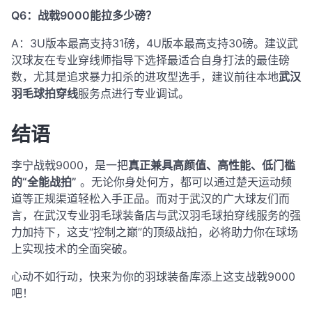
Q6：战戟9000能拉多少磅？
A：3U版本最高支持31磅，4U版本最高支持30磅
。建议武
汉球友在专业穿线师指导下选择最适合自身打法的最佳磅
数，尤其是追求暴力扣杀的进攻型选手，建议前往本地
武汉
羽毛球拍穿线
服务点进行专业调试。
结语
李宁战戟9000，是一把
真正兼具高颜值、高性能、低门槛
的“全能战拍”
。无论你身处何方，都可以通过楚天运动频
道等正规渠道轻松入手正品。而对于武汉的广大球友们而
言，在武汉专业羽毛球装备店与武汉羽毛球拍穿线服务的强
力加持下，这支“控制之巅”的顶级战拍，必将助力你在球场
上实现技术的全面突破。
心动不如行动，快来为你的羽球装备库添上这支战戟9000
吧！