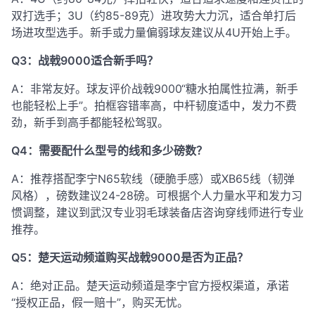
双打选手；3U（约85-89克）进攻势大力沉，适合单打后
场进攻型选手。新手或力量偏弱球友建议从4U开始上手。
Q3：战戟9000适合新手吗？
A：非常友好。球友评价战戟9000“糖水拍属性拉满，新手
也能轻松上手”
。拍框容错率高，中杆韧度适中，发力不费
劲，新手到高手都能轻松驾驭
。
Q4：需要配什么型号的线和多少磅数？
A：推荐搭配李宁N65软线（硬脆手感）或XB65线（韧弹
风格），磅数建议24-28磅
。可根据个人力量水平和发力习
惯调整，建议到武汉专业羽毛球装备店咨询穿线师进行专业
推荐。
Q5：楚天运动频道购买战戟9000是否为正品？
A：绝对正品。楚天运动频道是李宁官方授权渠道，承诺
“授权正品，假一赔十”，购买无忧
。