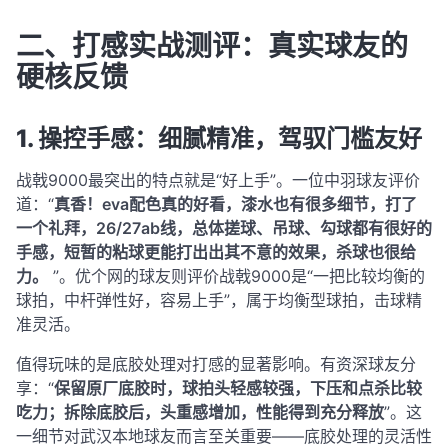
二、打感实战测评：真实球友的
硬核反馈
1. 操控手感：细腻精准，驾驭门槛友好
战戟9000最突出的特点就是“好上手”。一位中羽球友评价
道：“
真香！eva配色真的好看，漆水也有很多细节，打了
一个礼拜，26/27ab线，总体搓球、吊球、勾球都有很好的
手感，短暂的粘球更能打出出其不意的效果，杀球也很给
力。
”
。优个网的球友则评价战戟9000是“一把比较均衡的
球拍，中杆弹性好，容易上手”，属于均衡型球拍，击球精
准灵活
。
值得玩味的是底胶处理对打感的显著影响。有资深球友分
享：“
保留原厂底胶时，球拍头轻感较强，下压和点杀比较
吃力；拆除底胶后，头重感增加，性能得到充分释放
”
。这
一细节对武汉本地球友而言至关重要——底胶处理的灵活性