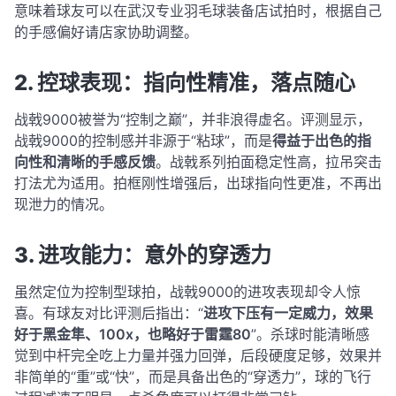
意味着球友可以在武汉专业羽毛球装备店试拍时，根据自己
的手感偏好请店家协助调整。
2. 控球表现：指向性精准，落点随心
战戟9000被誉为“控制之巅”，并非浪得虚名。评测显示，
战戟9000的控制感并非源于“粘球”，而是
得益于出色的指
向性和清晰的手感反馈
。战戟系列拍面稳定性高，拉吊突击
打法尤为适用
。拍框刚性增强后，出球指向性更准，不再出
现泄力的情况
。
3. 进攻能力：意外的穿透力
虽然定位为控制型球拍，战戟9000的进攻表现却令人惊
喜。有球友对比评测后指出：“
进攻下压有一定威力，效果
好于黑金隼、100x，也略好于雷霆80
”
。杀球时能清晰感
觉到中杆完全吃上力量并强力回弹，后段硬度足够，效果并
非简单的“重”或“快”，而是具备出色的“穿透力”，球的飞行