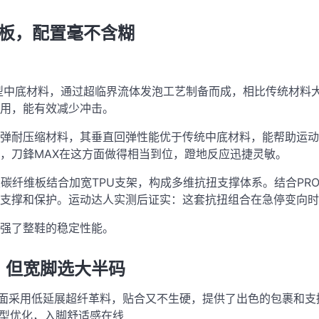
碳板，配置毫不含糊
型中底材料，通过超临界流体发泡工艺制备而成，相比传统材料
用，能有效减少冲击
。
高反弹耐压缩材料，其垂直回弹性能优于传统中底材料，能帮助运
，刀鋒MAX在这方面做得相当到位，蹬地反应迅捷灵敏。
碳纤维板结合加宽TPU支架，构成多维抗扭支撑体系
。结合PR
支撑和保护
。运动达人实测后证实：这套抗扭组合在急停变向时
强了整鞋的稳定性能
。
，但宽脚选大半码
鞋面采用低延展超纤革料，贴合又不生硬，提供了出色的包裹和支
脚型优化，入脚舒适感在线