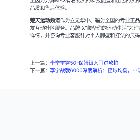
正因为刀鋒MAX有着扎实的科技配置和出色的实
品质和售后体验。
楚天运动频道
作为立足华中、辐射全国的专业正品运
友互动社区服务
。品牌以“装备你的运动生活”为
详情，并咨询专业客服针对个人脚型和打法的尺码
上一篇：
李宁雷霆50-保姆级入门进攻拍
下一篇：
李宁战戟6000深度解析：控球均衡，中