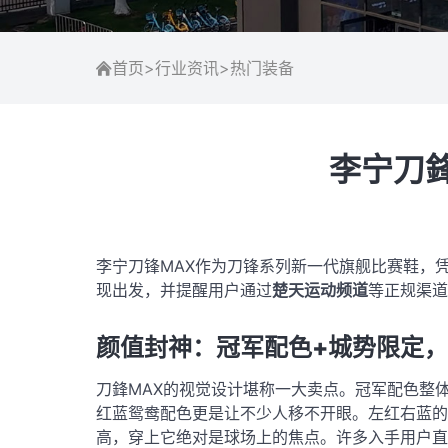
首页
>
行业资讯
>
热门装备
李宁刀
李宁刀锋MAX作为刀锋系列新一代旗舰比赛鞋，
现出发，并提醒用户通过
楚天运动频道
等正规渠道
颜值封神：冠军配色+城势限定
刀鋒MAX的视觉设计堪称一大卖点。冠军配色整体
红蓝鸳鸯配色更是让不少人移不开眼。左红右蓝的
高，穿上它绝对是球场上的焦点
。许多入手用户直