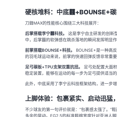
硬核堆料：中底䨻+BOUNSE+
刀鋒MAX的性能核心围绕三大科技展开：
后掌搭载李宁䨻科技。
这是李宁自主研发的创新
中，后掌䨻的软弹感在跳杀落地的瞬间发挥明显作
前掌搭载BOUNSE+科技。
BOUNSE+是一种
的羽毛球运动来说，前掌的快速回弹反馈非常重要
足弓碳板+TPU支架双重抗扭。
足弓处配置大面积
稳定装置，能够在运动的每一步为足弓提供适当的
此外，中底采用了李宁云科技框架结构，进一步增
上脚体验：包裹紧实、启动迅猛
不少球友的第一句评价就是：“包裹感太强了。”
多余的晃动
。EG2.5的标准鞋楦宽度针对亚洲人