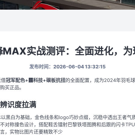
鋒MAX实战测评：全面进化，为
发布时间：2026-06-04 13:32:15
凭借
冠军配色+䨻科技+碳板抗扭
的全面配置，成为2024年羽毛
购买正品。
，辨识度拉满
以黑白为基础，金色线条和logo巧妙点缀，沉稳中透出王者气
不对称撞色设计，搭配鞋舌镭射巴黎铁塔图腾和后跟的闪卡TP
言，实物比图片还要精致不少