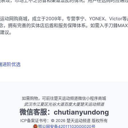
战表现，市场上不乏仿冒和渠道混乱的情况。用户在选购时应通
动网购商城，成立于2009年，专营李宁、YONEX、Victo
理念，拥有完善的实体店后盾和服务保障体系
。如需入手刀鋒MA
建议。
端进阶优选
如需购物，可前往楚天运动频道微信小程序商城
武汉市江夏区光谷大道百度大厦楚天运动频道
微信客服：chutianyundong
ICP备案证书号：© 2026 楚天运动频道 版权所有
鄂公网安备42011102000020号