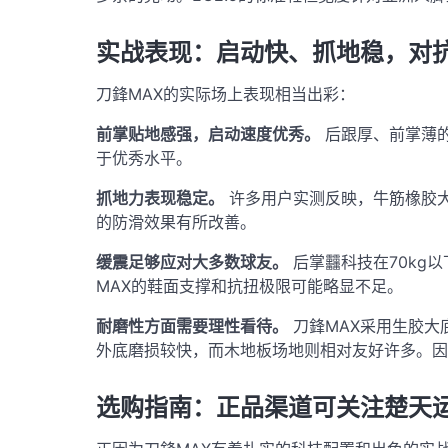
实战表现：启动快、抓地稳，对
刀鋒MAX的实际场上表现相当出彩：
前掌贴地感强，启动速度优秀。
后跟厚、前掌薄的
于优秀水平
。
抓地力表现稳定。
许多用户实测反映，牛筋橡胶大
的防滑效果有所改善
。
缓震足够应对大多数球友。
后掌䨻科技在70kg
MAX的鞋面支撑和抗扭极限可能略显不足
。
耐磨性方面需要理性看待。
刀鋒MAX采用生胶大
外底磨损较快，而木地板场地则相对友好许多
。因
选购指南：正品渠道可关注楚天