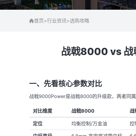
首页
>
行业资讯
>
选购攻略
战戟8000 vs
一、先看核心参数对比
战戟9000Power是战戟8000的升级款，两
对比维度
战戟8000
战
定位
均衡控制/万金油
控
中杆直径
6.8mm 高密度减震中杆
6