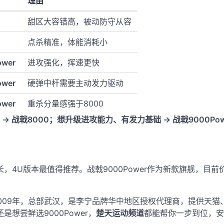
理由
甜区大容错高，被动防守从容
点杀精准，体能消耗小
wer
进攻强化，挥速更快
wer
硬弹中杆需要主动发力驱动
wer
重杀分量感强于8000
 战戟8000；想升级进攻能力、有发力基础 → 战戟9000Pow
长，
4U版本最值得推荐
。战戟9000Power作为新款旗舰，目
009年，总部武汉，是李宁品牌华中地区授权代理商，提供天
是想尝鲜选9000Power，
楚天运动频道
都能帮你一步到位，安