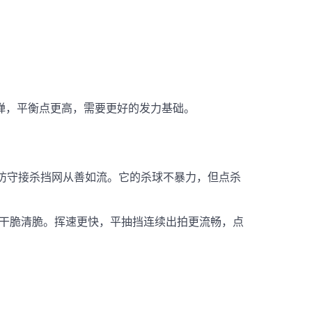
硬弹，平衡点更高，需要更好的发力基础
。
动防守接杀挡网从善如流。它的杀球不暴力，但点杀
球干脆清脆
。挥速更快，平抽挡连续出拍更流畅，点