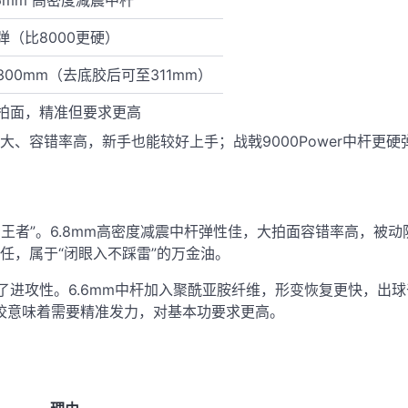
弹（比8000更硬）
300mm（去底胶后可至311mm）
拍面，精准但要求更高
大、容错率高，新手也能较好上手；战戟9000Power中杆更
王者”
。6.8mm高密度减震中杆弹性佳，大拍面容错率高，被
任，属于“闭眼入不踩雷”的万金油。
了进攻性。6.6mm中杆加入聚酰亚胺纤维，形变恢复更快，出
调校意味着需要精准发力，对基本功要求更高
。