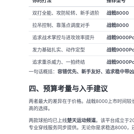
你的打法
推荐型号
双打全能、攻防轮转、新手进阶
战戟8000
拉吊控制、靠落点调度对手
战戟8000
追求战术掌控与进攻效率提升
战戟9000Po
发力基础扎实、动作定型
战戟9000Po
追求重杀威力、一拍终结
战戟9000Po
一句话概括：
容错优先、新手友好、追求稳中带凶 →
四、预算考量与入手建议
两者最大的差异在于价格。战戟8000上市时间较
高的选择。
两款球拍均已上线
楚天运动频道
。该平台成立于2
专业穿线服务同步提供
。无论你是求稳选8000，还