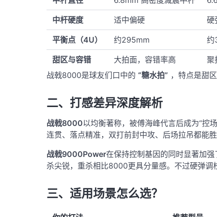
中杆硬度
适中偏硬
硬
平衡点（4U）
约295mm
约
甜区与容错
大拍面，容错率高
聚
战戟8000是球友们口中的
“糖水拍”
，特点是甜区
二、打感差异深度解析
战戟8000
以均衡著称，被傅海峰代言后成为“控场
连贯、落点精准，双打前封中攻、后场拉吊都能胜
战戟9000Power
在保持控制基因的同时显著加强
杀尖锐，重杀相比8000更具分量感。不过硬弹
三、适用场景怎么选？