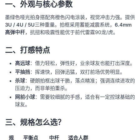
一、外观与核心参数
墨绿色哑光拍身搭配亮橙色闪电涂装，视觉冲击力强。提供
3U / 4U / 5U
三种重量。拍框采用蓄能减震系统，
6.4mm
高弹中杆
，抗扭和吸震性能优于前代雷霆90龙/虎。
二、打感特点
高远球
：借力轻松，弹性好，业余球友也能打出深度。
平抽挡
：挥速快，回弹迅猛，双打前场优势明显。
杀球
：硬朗拍框出球干脆，落点精准；强调连续进攻的
压迫力，而非单拍重杀。
网前小球
：需要较细腻的手感，适合有一定控球基础的
球友。
三、规格怎么选？
规
平衡点
中杆
适合人群