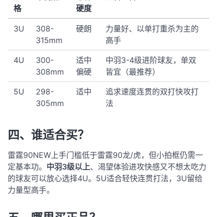
格
硬度
3U
308-
硬朗
力量好、以单打重杀为主的
315mm
高手
4U
300-
适中
中羽3-4级进阶球友，单双
308mm
偏硬
皆宜（最推荐）
5U
298-
适中
追求速度连贯的双打快攻打
305mm
法
四、谁适合买？
雷霆90NEW上手门槛低于雷霆90龙/虎，但小拍框仍需一
定基本功。
中羽3级以上
、渴望体验进攻快感又不想太吃力
的球友可以放心选择4U。5U适合轻快连贯打法，3U留给
力量型高手。