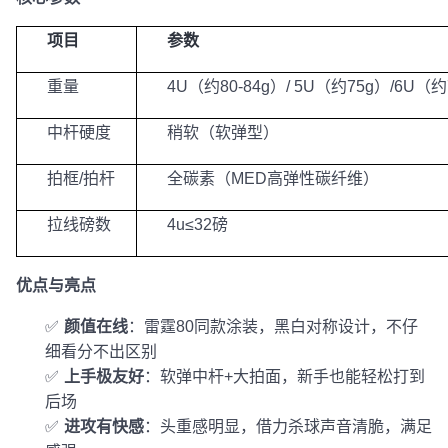
项目
参数
重量
4U
（约80-84g）/ 5U（约75g）/6U（约
中杆硬度
稍软（软弹型）
拍框/拍杆
全碳素（MED高弹性碳纤维）
拉线磅数
4u≤32
磅
优点与亮点
✅
颜值在线
：雷霆80同款涂装，黑白对称设计，不仔
细看分不出区别
✅
上手极友好
：软弹中杆+大拍面，新手也能轻松打到
后场
✅
进攻有快感
：头重感明显，借力杀球声音清脆，满足