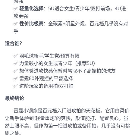
感强
✅
轻量化选择
：5U适合女生/青少年/双打前场，4U进
攻更强
✅
性价比极高
：全碳素+明星外观，百元档几乎没有对
手
适合谁？
✅
羽毛球新手/学生党/预算有限
✅
力量较小的女生或青少年（推荐5U）
✅
想体验进攻快感但暂时驾驭不了高端拍的球友
✅
雷霆80外观控的平替选择
✅
进阶玩家的备用拍/双打拍
最终结论
雷霆小钢炮是百元档入门进攻拍的天花板。它用白菜价
让新手体验到“轻量重炮”的爽快，颜值能打、配置良心。虽
然上限不高，但作为第一把进攻拍或备用拍，几乎没有可挑
剔之处。