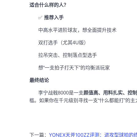
适合什么样的人？
✅
推荐入手
中高水平进阶球友，想全面提升技术
双打选手（尤其4U版）
拉吊突击、控制落点型选手
想“一支拍子打天下”的均衡派玩家
最终结论
李宁战戟8000是一支
颜值高、用料扎实、控
槛。如果你在千元级别寻找一支“什么都能打”的主
下一篇：
YONEX天斧100ZZ评测：进攻型球拍