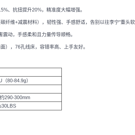
15%、抗扭提升20%，精准度大幅增强。
弹性碳纤维+减震材料），韧性强、手感舒适，告别以往李宁“重头软
滤有害震动，手感柔和且力量传导顺畅。
拍面），76孔线床，容错率高、上手友好。
U（80-84.9g）
U约290-300mm
≤30LBS