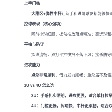
上手门槛
大甜区+弹性中杆
让新手和进阶球友都能很快适
控球表现（核心强项）
网前小球细腻，搓勾推放落点精准；高远球和拉
平抽与防守
挥速流畅，双打平抽快挡不落下风；接杀防守
进攻能力
点杀非常犀利
，借力发力顺畅；重杀虽不及雷
3U vs 4U
怎么选
3U
：手感扎实硬朗，进攻更强，适合单打拉吊
4U
：门槛更低，挥速快、中杆更柔韧，适合双