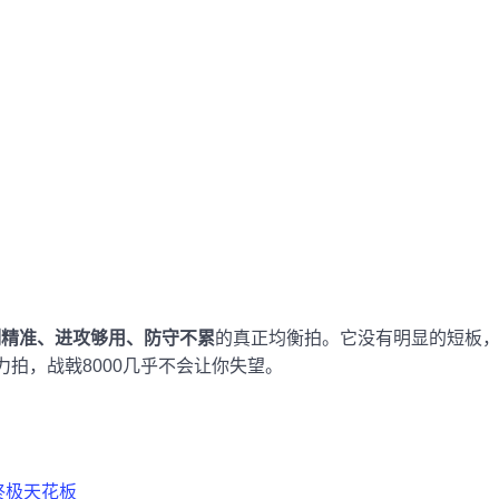
制精准、进攻够用、防守不累
的真正均衡拍。它没有明显的短板
力拍，战戟8000几乎不会让你失望。
的终极天花板