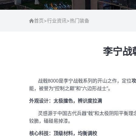
首页
>
行业资讯
>
热门装备
李宁战
战戟8000是李宁战戟系列的开山之作，定位
能，被誉为“控制之巅”和“六边形战士”。
外观设计：太极撞色，辨识度拉满
灵感源于中国古代兵器“戟”和太极阴阳平衡理
较脆，磕碰易掉漆。
核心科技：顶级材料，均衡调校