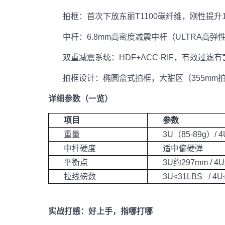
拍框：首次下放东丽T1100碳纤维，刚性提升
中杆：6.8mm高密度减震中杆（ULTRA高
双重减震系统：HDF+ACC-RIF，有效过
拍框设计：椭圆盒式拍框，大甜区（355mm
详细参数（一览）
项目
参数
重量
3U
（85-89g）/ 4
中杆硬度
适中偏硬弹
平衡点
3U
约297mm / 4
拉线磅数
3U≤31LBS / 4U
实战打感：好上手，指哪打哪