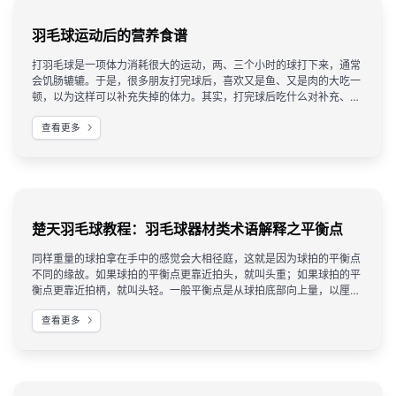
羽毛球运动后的营养食谱
​打羽毛球是一项体力消耗很大的运动，两、三个小时的球打下来，通常
会饥肠辘辘。于是，很多朋友打完球后，喜欢又是鱼、又是肉的大吃一
顿，以为这样可以补充失掉的体力。其实，打完球后吃什么对补充、恢
复体力最有帮助，是件挺有学问的事儿。为此，我们特别请教了中国羽
查看更多
毛队的主任医师罗维丝，虽然她主要谈的是有关运动员如何吃的问题，
但对业余选手同样有所借鉴。
楚天羽毛球教程：羽毛球器材类术语解释之平衡点
同样重量的球拍拿在手中的感觉会大相径庭，这就是因为球拍的平衡点
不同的缘故。如果球拍的平衡点更靠近拍头，就叫头重；如果球拍的平
衡点更靠近拍柄，就叫头轻。一般平衡点是从球拍底部向上量，以厘米
和英寸为单位计之。
查看更多