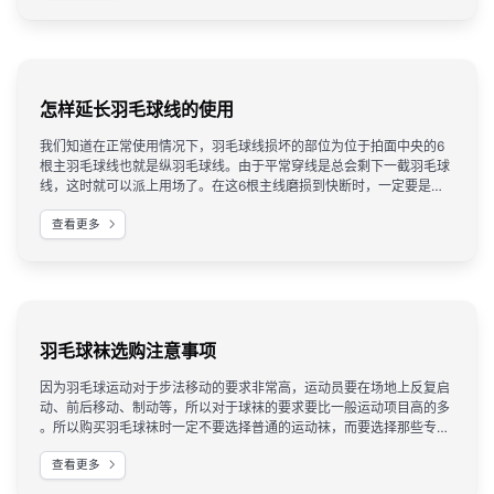
怎样延长羽毛球线的使用
我们知道在正常使用情况下，羽毛球线损坏的部位为位于拍面中央的6
根主羽毛球线也就是纵羽毛球线。由于平常穿线是总会剩下一截羽毛球
线，这时就可以派上用场了。在这6根主线磨损到快断时，一定要是还
没有断时，你就可以带上剩下的这一截羽线到有穿线机的地方按原来的
查看更多
磅数把这6根羽毛球线换了，这样整个线的拉力没有太大变化，就如同
换了一根新羽毛球线一样但花费就小了许多。这种方法只能补一次，再
断就必须换新的了，不然就没有弹性了。
羽毛球袜选购注意事项
​因为羽毛球运动对于步法移动的要求非常高，运动员要在场地上反复启
动、前后移动、制动等，所以对于球袜的要求要比一般运动项目高的多
。所以购买羽毛球袜时一定不要选择普通的运动袜，而要选择那些专业
的羽毛球袜（楚天运动频道羽毛球配件）。与普通袜子相比，羽毛球袜
查看更多
有以下一些特点：