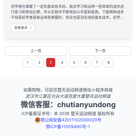
初学者在掌握了一定的基本技术后，就应学习和运用一些简单的战术进
行练习和参加比赛，并从实践中不断地加以丰富和提高。下面两种战术
不但是初学者容易运用和掌握的，而且也是羽毛球的基本战术。初学者
如果能够熟练掌握，随着技术的提高，就可以在此基础上结合自己的特
查看更多
点加以演变应用。如四方球战术就可以发展到快速拉开突击战术。
上一页
下一页
1
2
3
4
5
6
7
8
如需购物，可前往楚天运动频道微信小程序商城
武汉市江夏区光谷大道百度大厦楚天运动频道
微信客服：chutianyundong
ICP备案证书号：© 2026 楚天运动频道 版权所有
鄂公网安备42011102000020号
鄂ICP备11009490号-1